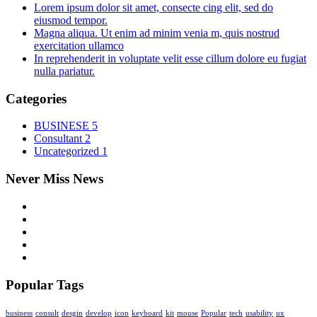
Lorem ipsum dolor sit amet, consecte cing elit, sed do
eiusmod tempor.
Magna aliqua. Ut enim ad minim venia m, quis nostrud
exercitation ullamco
In reprehenderit in voluptate velit esse cillum dolore eu fugiat
nulla pariatur.
Categories
BUSINESE
5
Consultant
2
Uncategorized
1
Never Miss News
Popular Tags
business
consult
desgin
develop
icon
keyboard
kit
mouse
Popular
tech
usability
ux